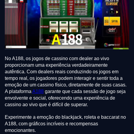
No A188, os jogos de cassino com dealer ao vivo
proporcionam uma experiência verdadeiramente
autêntica. Com dealers reais conduzindo os jogos em
tempo real, os jogadores podem interagir e sentir toda a
emoção de um cassino físico, diretamente de suas casas.
A plataforma
A188
garante que cada sessão de jogo seja
envolvente e social, oferecendo uma experiência de
cassino ao vivo que é difícil de superar.
Experimente a emoção do blackjack, roleta e baccarat no
A188, com gráficos incríveis e recompensas
emocionantes.