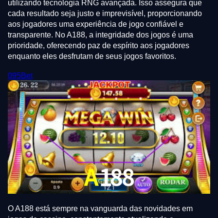
utilizando tecnologia RNG avançada. Isso assegura que
cada resultado seja justo e imprevisível, proporcionando
aos jogadores uma experiência de jogo confiável e
transparente. No A188, a integridade dos jogos é uma
prioridade, oferecendo paz de espírito aos jogadores
enquanto eles desfrutam de seus jogos favoritos.
095Bet
O A188 está sempre na vanguarda das novidades em