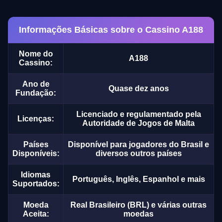
Informações Básicas sobre o Cassino A188
Nome do
A188
Cassino:
Ano de
Quase dez anos
Fundação:
Licenciado e regulamentado pela
Licenças:
Autoridade de Jogos de Malta
Países
Disponível para jogadores do Brasil e
Disponíveis:
diversos outros países
Idiomas
Português, Inglês, Espanhol e mais
Suportados:
Moeda
Real Brasileiro (BRL) e várias outras
Aceita:
moedas