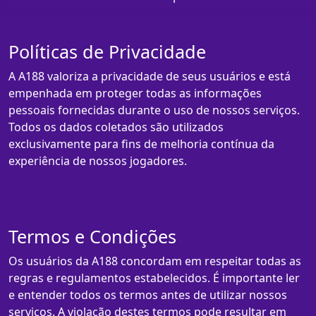
Políticas de Privacidade
A A188 valoriza a privacidade de seus usuários e está
empenhada em proteger todas as informações
pessoais fornecidas durante o uso de nossos serviços.
Todos os dados coletados são utilizados
exclusivamente para fins de melhoria contínua da
experiência de nossos jogadores.
Termos e Condições
Os usuários da A188 concordam em respeitar todas as
regras e regulamentos estabelecidos. É importante ler
e entender todos os termos antes de utilizar nossos
serviços. A violação destes termos pode resultar em