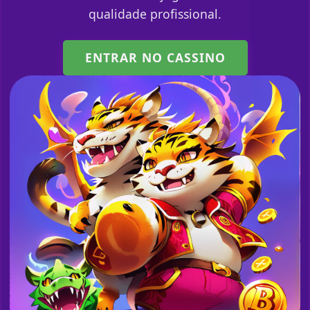
qualidade profissional.
ENTRAR NO CASSINO